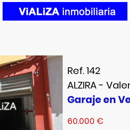
enos
Ventas
Alquileres
Financiación
Bl
Ref. 142
ALZIRA - Vale
Garaje en V
60.000 €