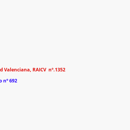
dad Valenciana, RAICV nº.1352
o nº 692